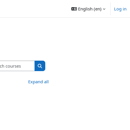
English ‎(en)‎
Log in
Search courses
Search courses
Expand all