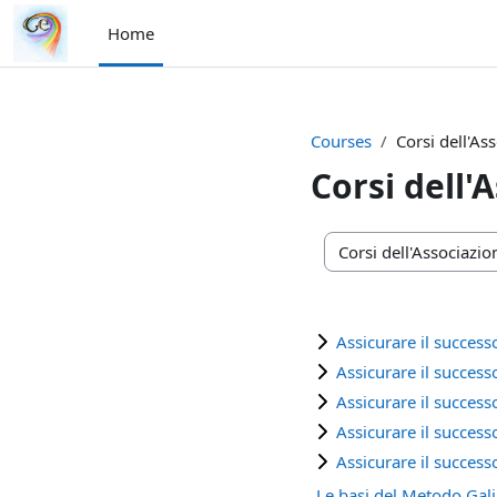
Skip to main content
Home
Courses
Corsi dell'As
Corsi dell'
Course categories
Assicurare il success
Assicurare il success
Assicurare il success
Assicurare il success
Assicurare il succes
Le basi del Metodo Gali