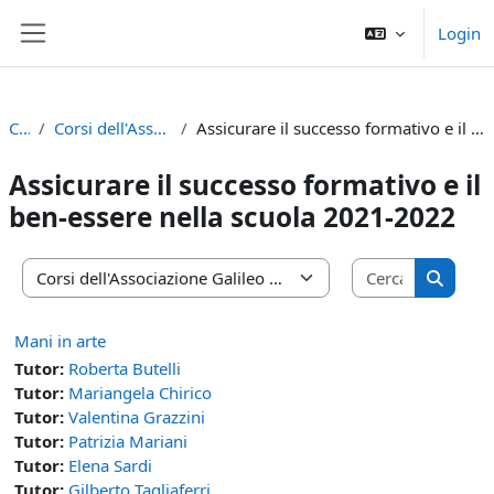
Vai al contenuto principale
Login
Pannello laterale
Corsi
Corsi dell'Associazione Galileo
Assicurare il successo formativo e il ben-essere nella scuola 2021-2022
Assicurare il successo formativo e il
ben-essere nella scuola 2021-2022
Cerca cors
Categorie di corso
Cerca c
Mani in arte
Tutor:
Roberta Butelli
Tutor:
Mariangela Chirico
Tutor:
Valentina Grazzini
Tutor:
Patrizia Mariani
Tutor:
Elena Sardi
Tutor:
Gilberto Tagliaferri