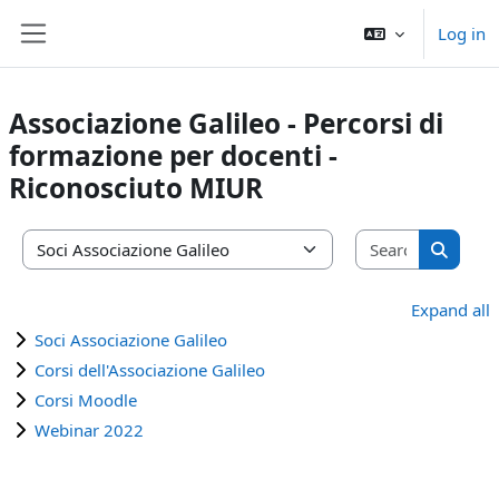
Skip to main content
Log in
Side panel
Associazione Galileo - Percorsi di
formazione per docenti -
Riconosciuto MIUR
Search co
Course categories
Search 
Expand all
Soci Associazione Galileo
Corsi dell'Associazione Galileo
Corsi Moodle
Webinar 2022