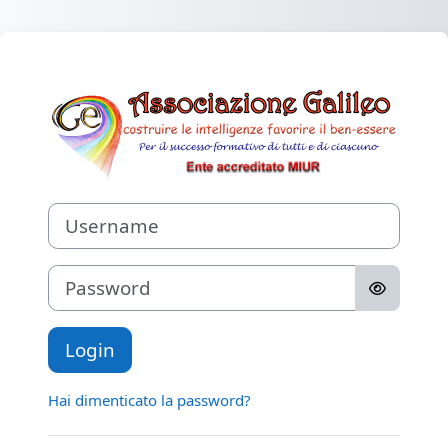
Vai al contenuto principale
Login su Associ
Username
Password
Login
Hai dimenticato la password?