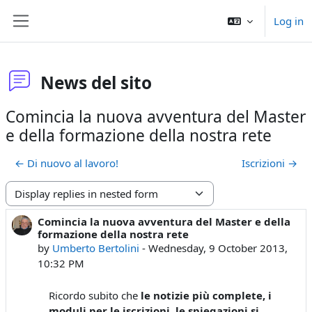
Skip to main content
Log in
Side panel
News del sito
Comincia la nuova avventura del Master
e della formazione della nostra rete
← Di nuovo al lavoro!
Iscrizioni →
Display mode
Comincia la nuova avventura del Master e della
Number of replies: 0
formazione della nostra rete
by
Umberto Bertolini
-
Wednesday, 9 October 2013,
10:32 PM
Ricordo subito che
le notizie più complete, i
moduli per le iscrizioni, le spiegazioni si