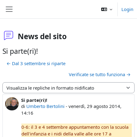
Vai al contenuto principale
Login
Pannello laterale
News del sito
Si parte(ri)!
← Dal 3 settembre si riparte
Verificate se tutto funziona →
Modalità visualizzazione
Si parte(ri)!
Numero di risposte: 0
di
Umberto Bertolini
-
venerdì, 29 agosto 2014,
14:16
0-6: il 3 e 4 settembre appuntamento con la scuola
dell'infanzia e i nidi della valle alle ore 17 a