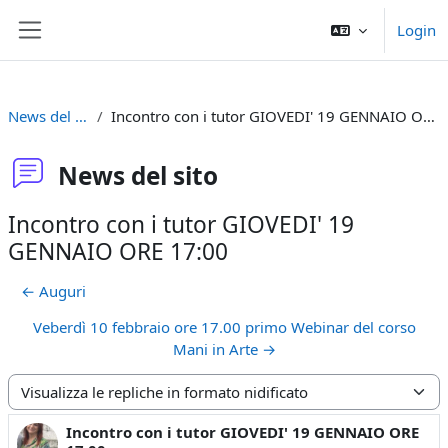
Vai al contenuto principale
Login
Pannello laterale
News del sito
Incontro con i tutor GIOVEDI' 19 GENNAIO ORE 17:00
News del sito
Incontro con i tutor GIOVEDI' 19
GENNAIO ORE 17:00
← Auguri
Veberdì 10 febbraio ore 17.00 primo Webinar del corso
Mani in Arte →
Modalità visualizzazione
Incontro con i tutor GIOVEDI' 19 GENNAIO ORE
Numero di risposte: 0