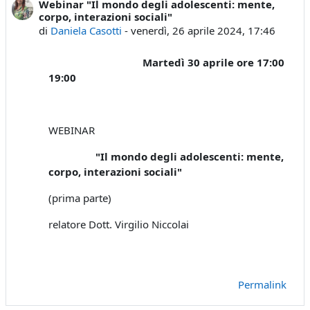
Webinar "Il mondo degli adolescenti: mente,
Numero di risposte: 0
corpo, interazioni sociali"
di
Daniela Casotti
-
venerdì, 26 aprile 2024, 17:46
Martedì 30 aprile ore 17:00
19:00
WEBINAR
"Il mondo degli adolescenti: mente,
corpo, interazioni sociali"
(prima parte)
relatore Dott. Virgilio Niccolai
Permalink