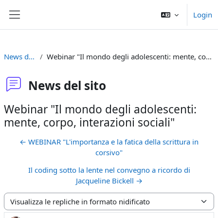
Vai al contenuto principale
Login
Pannello laterale
News del sito
Webinar "Il mondo degli adolescenti: mente, corpo, interazioni sociali"
News del sito
Webinar "Il mondo degli adolescenti:
mente, corpo, interazioni sociali"
← WEBINAR "L'importanza e la fatica della scrittura in
corsivo"
Il coding sotto la lente nel convegno a ricordo di
Jacqueline Bickell →
Modalità visualizzazione